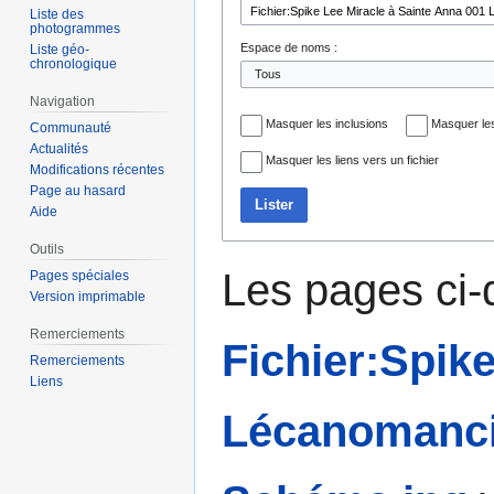
navigation
recherche
Liste des
photogrammes
Espace de noms :
Liste géo-
chronologique
Navigation
Masquer les inclusions
Masquer les
Communauté
Actualités
Masquer les liens vers un fichier
Modifications récentes
Page au hasard
Lister
Aide
Outils
Les pages ci-
Pages spéciales
Version imprimable
Remerciements
Fichier:Spik
Remerciements
Liens
Lécanomancie