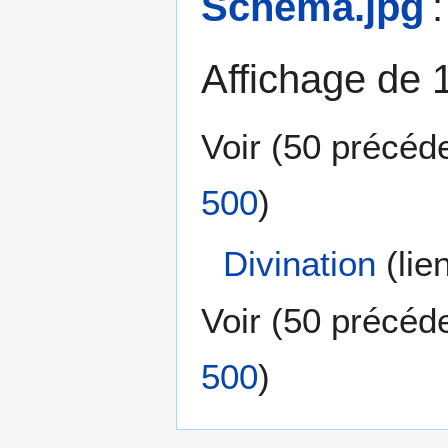
Schéma.jpg
:
Affichage de 
Voir (
50 précéd
500
)
Divination
(lie
Voir (
50 précéd
500
)