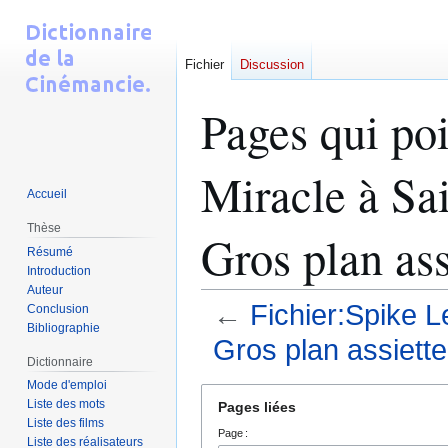
Fichier
Discussion
Pages qui poi
Miracle à Sa
Accueil
Thèse
Gros plan ass
Résumé
Introduction
Auteur
←
Fichier:Spike 
Conclusion
Bibliographie
Gros plan assiett
Dictionnaire
Mode d'emploi
Aller
Aller
Liste des mots
Pages liées
à
à
Liste des films
Page :
la
la
Liste des réalisateurs