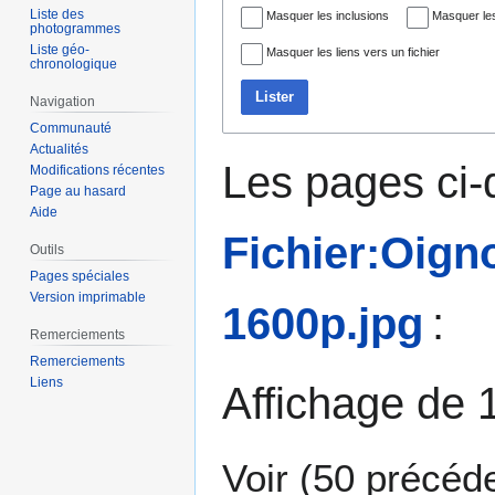
Liste des
Masquer les inclusions
Masquer les
photogrammes
Liste géo-
Masquer les liens vers un fichier
chronologique
Lister
Navigation
Communauté
Actualités
Les pages ci-
Modifications récentes
Page au hasard
Aide
Fichier:Oign
Outils
Pages spéciales
Version imprimable
1600p.jpg
:
Remerciements
Remerciements
Liens
Affichage de 
Voir (
50 précéd