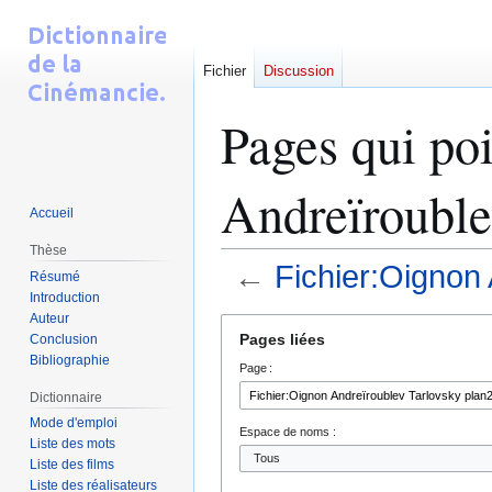
Fichier
Discussion
Pages qui poi
Andreïrouble
Accueil
Thèse
←
Fichier:Oignon
Résumé
Introduction
Auteur
Aller
Aller
Pages liées
Conclusion
à
à
Bibliographie
Page :
la
la
navigation
recherche
Dictionnaire
Mode d'emploi
Espace de noms :
Liste des mots
Liste des films
Liste des réalisateurs