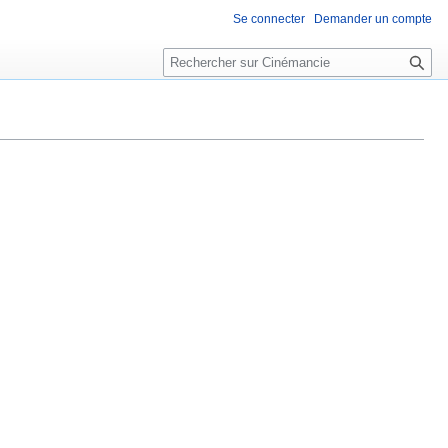
Se connecter
Demander un compte
R
e
c
h
e
r
c
h
e
r