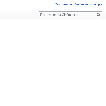
Se connecter
Demander un compte
R
e
c
h
e
r
c
h
e
r