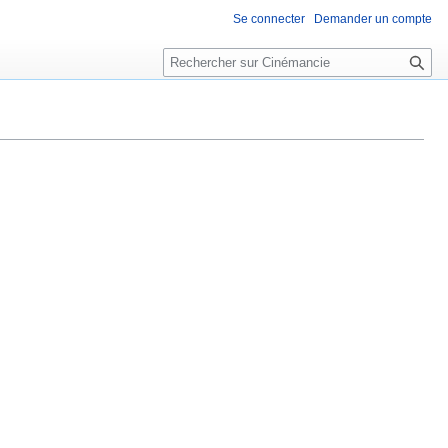
Se connecter
Demander un compte
R
e
c
h
e
r
c
h
e
r