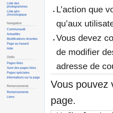
Liste des
L’action que v
photogrammes
Liste géo-
chronologique
qu’aux utilisa
Navigation
Communauté
Actualités
Vous devez con
Modifications récentes
Page au hasard
Aide
de modifier des
Outils
adresse de cou
Pages liées
Suivi des pages liées
Pages spéciales
Informations sur la page
Vous pouvez v
Remerciements
Remerciements
page.
Liens