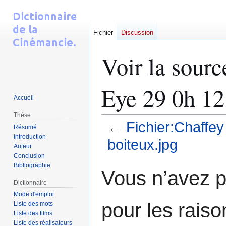
Fichier
Discussion
Voir la sour
Eye 29 0h 12 
Accueil
Thèse
←
Fichier:Chaffey
Résumé
Introduction
boiteux.jpg
Auteur
Conclusion
Bibliographie
Aller
Aller
Vous n’avez pa
à
à
Dictionnaire
la
la
Mode d'emploi
navigation
recherche
pour les raiso
Liste des mots
Liste des films
Liste des réalisateurs